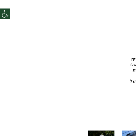
יה
לו
ת
של