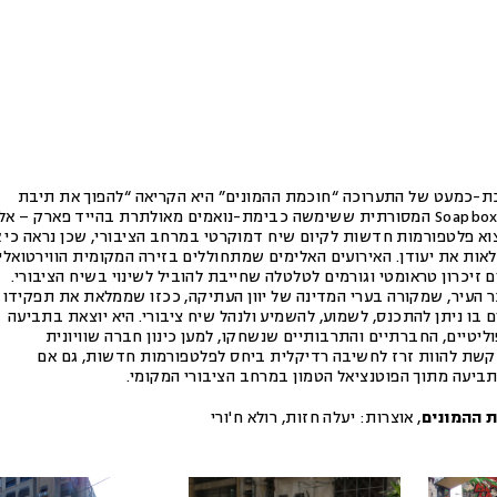
ת-כמעט של התערוכה “חוכמת ההמונים” היא הקריאה “להפוך את תיבת
הסבון” – הלא היא ה-Soapbox המסורתית ששימשה כבימת-נואמים מאולתרת בהייד פארק – אל
 פלטפורמות חדשות לקיום שיח דמוקרטי במרחב הציבורי, שכן נראה כי א
לאות את יעודן. האירועים האלימים שמתחוללים בזירה המקומית הווירטואלי
 זיכרון טראומטי וגורמים לטלטלה שחייבת להוביל לשינוי בשיח הציבורי.
 העיר, שמקורה בערי המדינה של יוון העתיקה, ככזו שממלאת את תפקידו 
 בו ניתן להתכנס, לשמוע, להשמיע ולנהל שיח ציבורי. היא יוצאת בתביעה
וליטיים, החברתיים והתרבותיים שנשחקו, למען כינון חברה שוויונית
בקשת להוות זרז לחשיבה רדיקלית ביחס לפלטפורמות חדשות, גם אם
תביעה מתוך הפוטנציאל הטמון במרחב הציבורי המקומי.
 ההמונים
,
אוצרות:
יעלה חזות, רולא ח'ורי