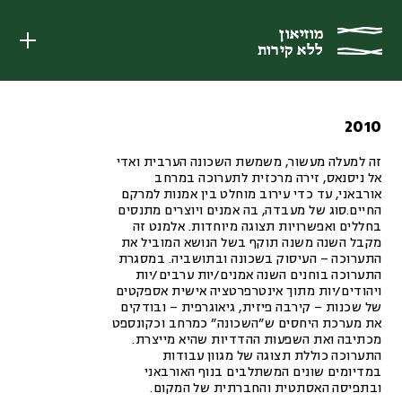
מוזיאון
מוזיאון
ללא קירות
ללא קירות
2010
זה למעלה מעשור, משמשת השכונה הערבית ואדי
אל ניסנאס, זירה מרכזית לתערוכה במרחב
אורבאני, עד כדי עירוב מוחלט בין אמנות למרקם
החיים.סוג של מעבדה, בה אמנים ויוצרים מתנסים
בחללים ואפשרויות תצוגה מיוחדות. אלמנט זה
מקבל השנה משנה תוקף בשל הנושא המוביל את
התערוכה – העיסוק בשכונה ובתושביה. במסגרת
התערוכה בוחנים השנה אמנים/יות ערבים/יות
ויהודים/יות מתוך אינטרפרטציה אישית אספקטים
של שכנות – קירבה פיזית, גיאוגרפית – ובודקים
את מערכת היחסים ש”השכונה” כמרחב וכקונספט
מכתיבה ואת השפעות ההדדיות שהיא מייצרת.
התערוכה כוללת תצוגה של מגוון עבודות
במדיומים שונים המשתלבים בנוף האורבאני
ובתפיסה האסתטית והחברתית של המקום.