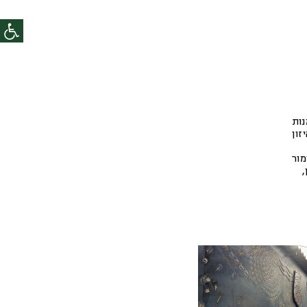
נות
זון
מור
,