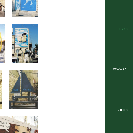
ארכיון
WWWADI
אודות