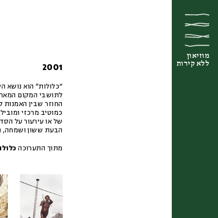
מוזיאון
מוזיאון
מוזיאון
ללא קירות
ללא קירות
ללא קירות
2001
“כלולות” הוא נושא הי
לתושבי המקום המארחי
החוזר שבין האמנות לח
כמוטיב מרכזי ומוביל.
של או עירעור על הסדר
הבעת ששון ושמחה, הו
מתוך התערוכה
כלולו