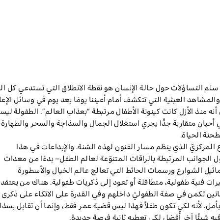
م التساؤلات حول حالة الإنسان هو نقطة الانطلاق التي تستدعي كل ال
لمشاهد العبثية التي تتكشف أمام أعيننا يومًا بعد يوم في وسائل الإعل
نه منذ الأزل كانت كينونة الأطفال مرتبطة “بعذاب العالم”. الطفولة لي
ي أحيان متقاربة جدًّا يجري استغلال الجمال والسذاجة والسحر والطهارة
حنة الحياة.
المركزيّ الذي ينظم مسار الفنون لهذه السّنة. والإبداعات في هذا
الجوانب المرتبطة بالراقات المتنوّعة لعالم الطفل– بدءًا من معدات
اثيل الشوارع ورسمات الحائط التي تعالج عالم الخيال والأسطورة
بيرات فنية طفولية، متطافلة أو تعود إلى ذكريات طفولية. هناك من يعتقد 
نانين تكمن في صفة الطفوليّ داخلهم وفي القدرة على الاتكاء على ذكرى
أمل. لأنه لكي تكون طفلاً فهذا ليس قضية عمر فقط، وإنما أن تقابل بسذا
يه شيئًا آخر أفضل لكي تعطيه ثانية فرصة جديدة.