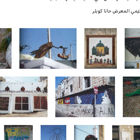
يّمي المعرض
حانا كوبلر