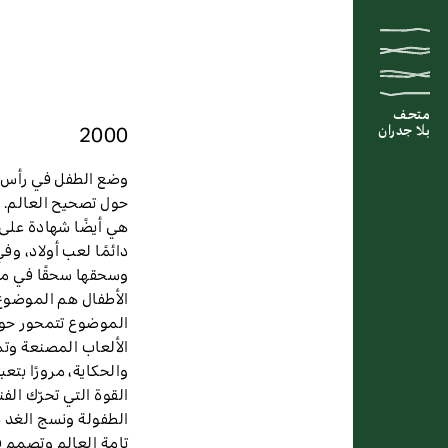
متحف
متحف
متحف
2000
بلا جدران
بلا جدران
بلا جدران
وضع الطفل في رأس سل
حول تصحيح العالم. وا
هي أيضًا شهادة على أ
دائمًا لعب أولاد، وف
وسحقها سحقًا في مط
الأطفال هم الموضوع 
الموضوع تتمحور حول 
الألعاب المصنعة وتم
والحكاية، مرورًا بتع
القوة التي تحرّك الف
الطفولة ونسج الغد ب
تامة العالم وتصمم ف