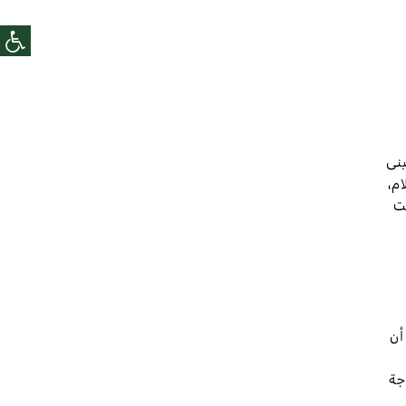
بنى
ام،
ست
أن
جة