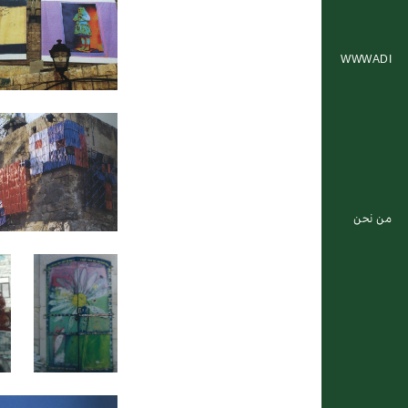
WWWADI
من نحن