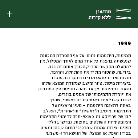
מוזיאון
מוזיאון
ללא קירות
ללא קירות
1999
תמימות, היתממות ותום. על אף ההפרדה המכוונת
שנעשתה בהצגת כל אחד מהם לאורך המסלול, אין
להתעלם מהקשר ההדוק הכורך אותם זה בזה,
בידיעה, שהסוף מוליד את ההתחלה, וההיפך.
חוצות ואדי ניסנאס וסביבתו הקרובה עוטרו
ביצירות פיסול, ציור ומיצב שנקודת המוצא שלהן
נוגעת בתמימות. אך עד מהרה תופסת עין המתבונן
את ‘יומרת התמימות’ של אמנים בוגרים,
שנתבקשו לגעת באספקט כה ראשוני, שהפך
באחת לתצוגה מיתממת – מעין וריאציה על
התמימות. מוטיב ה”ראשית” וה”אחרית”, הוא לב
לבו של פרוייקט זה. כאנטי-תזה לדימויי התמימות
והאופטימיות השולטים בחוצות, נפרשו בחללי
הפנים יצירות אמנות שמרכיבי התום שבהן נוגעים
בצידו האפל, או המוצל, של הנושא הדו-משמעי.