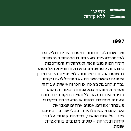
מוזיאון
מוזיאון
ללא קירות
ללא קירות
1997
מאז שנתגלה כחרותת במערת היונים בגליל ועד
לאינטרפרטציות שעשתה בו האמנות העכשווית
דימוי הסוס מנציח את האלמותיות והמורכבות
ביצוגו.חלק מהאמנים בתערוכה התייחסו אל הסוס
כפשוטו והפגינו ביצירתם גילויי יופי ורגש. היו מבין
האמנים שהשתמשו בנושא המוביל לשם נקיטת
עמדה, להבעת מחאה, או הכרזה אישית. עבודות
מסוימות מוצגות כמטאפורות, באחרות הסוס
כדימוי אינו בנמצא כלל והוא בחזקת נעדר-נוכח,
ולעתים מוחלפת דמותו או מתערבבת ב”קרובי
משפחה” אחרים. אמנים אחדים שאבו את
השראתם מהמיתולוגיות, ומבלי שנדברו ביניהם
צצו – על גגות הוואדי, בכיכרות קטנות, על גבי
קירות ובגלריות – סוסים מכונפים בווריאציות
שונות.