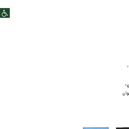
ة”
وان