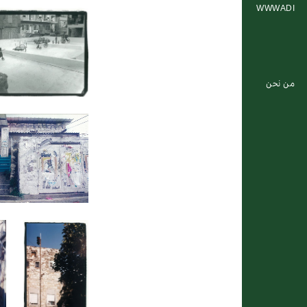
WWWADI
من نحن