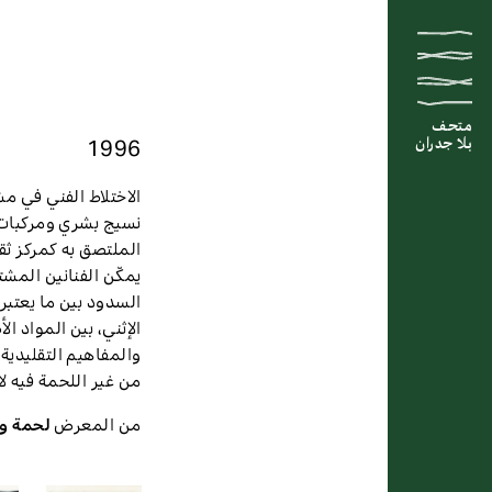
متحف
متحف
متحف
1996
بلا جدران
بلا جدران
بلا جدران
الاختلاط الفني في م
نسيج بشري ومركبات م
الملتصق به كمركز ثق
يمكّن الفنانين المش
السدود بين ما يعتبر فن
الإثني، بين المواد ال
والمفاهيم التقليدية
من غير اللحمة فيه ل
من المعرض
لحمة و