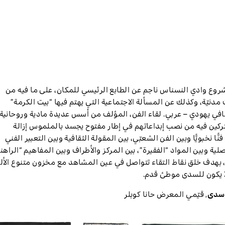
شروع وادي النسناس ناجم عن الطابع الرئيسي للمكان، على ما فيه من
دنيّة، وكذلك عن المسألة الاجتماعية التي يهتم فيها “بيت الكرمة”
افي يهودي – عربي. لقاء الفن، المؤلف من أسس عديدة مادية وروحانية،
تركين فيه من نصب إبداعاتهم في إطار مفتوح يجسد بالملموس إزالة
ًّا نخبويًّا وبين الفن الشعبّي، بين المقولة الثقافية وبين التعبير الفني
أصلية وبين المواد “الفقيرة”، بين المركز والأطراف وبين المفاهيم “الراهن
، بهدف خلق نقاط التقاء تتواصل في عين المشاهد مع مخزون متنوع الأل
ا يكون للسدى موطئ قدم.
سدى
,
قيّمي المعرض
حانا كوبلر