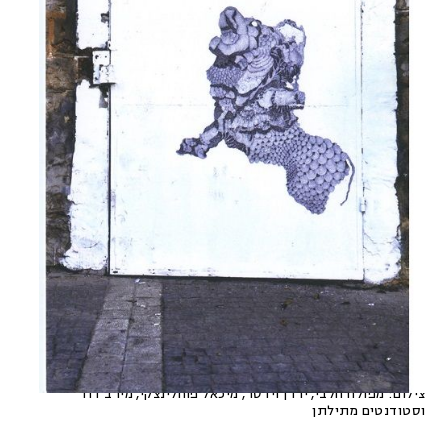
צילום:
מפולח חלבי, ירדן וידסר, מיכאל פוחלינצקי, מירב דוד
וסטודנטים מתילתן