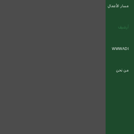
مسار الأعمال
أرشيف
WWWADI
من نحن