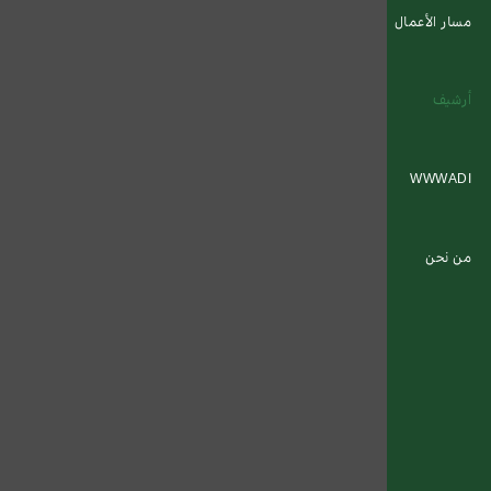
مسار الأعمال
أرشيف
WWWADI
من نحن