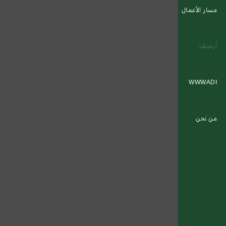
مسار الأعمال
أرشيف
WWWADI
من نحن