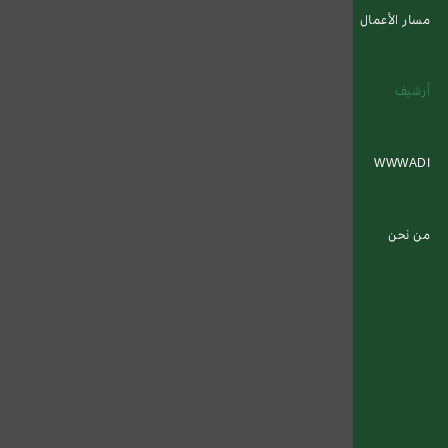
مسار الأعمال
أرشيف
WWWADI
من نحن