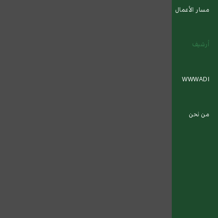
مسار الأعمال
أرشيف
WWWADI
من نحن