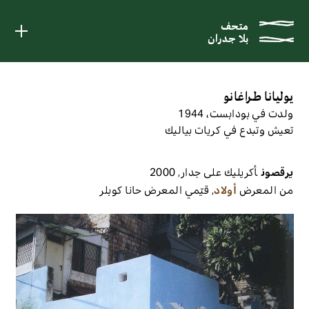
متحف
متحف
بلا جدران
بلا جدران
يوليانا طراغانو
ولدت في بودابست، 1944
تعيش وتبدع في كريات بياليك
يرقصون
أكريليك على جدار
,
2000
من المعرض
أولاد
,
قيّمي المعرض
حانا كوبلر