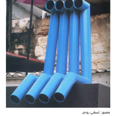
مصور:
تسفي روجر