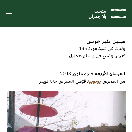
متحف
متحف
بلا جدران
بلا جدران
هيلين مئير جونس
ولدت في شيكاغو، 1952
تعيش وتبدع في بستان هجليل
الفرسان الأربعة
حديد ملون
,
2003
من المعرض
يوتوبيا
,
قيّمي المعرض
حانا كوبلر