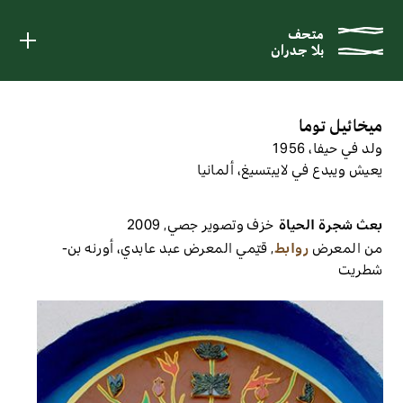
متحف
متحف
بلا جدران
بلا جدران
ميخائيل توما
ولد في حيفا، 1956
يعيش ويبدع في لايبتسيغ، ألمانيا
بعث شجرة الحياة
خزف وتصوير جصي
,
2009
من المعرض
روابط
,
قيّمي المعرض
عبد عابدي، أورنه بن-
شطريت