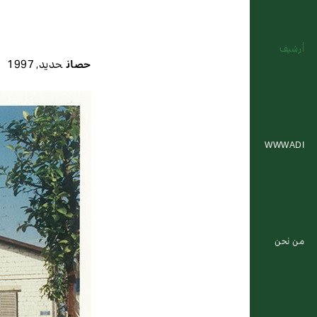
أرشيف
حصان
حديد
,
1997
WWWADI
من نحن