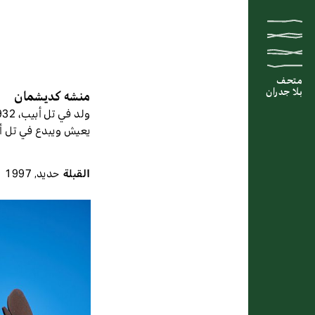
متحف
متحف
متحف
بلا جدران
بلا جدران
بلا جدران
منشه كديشمان
ولد في تل أبيب، 1932
يعيش ويبدع في تل أ
القبلة
حديد
,
1997