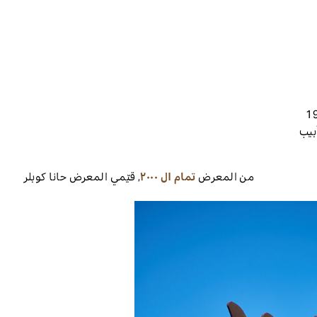
بيب
من المعرض
تمام ال ٢٠٠٠
,
قيّمي المعرض
حانا كوبلر