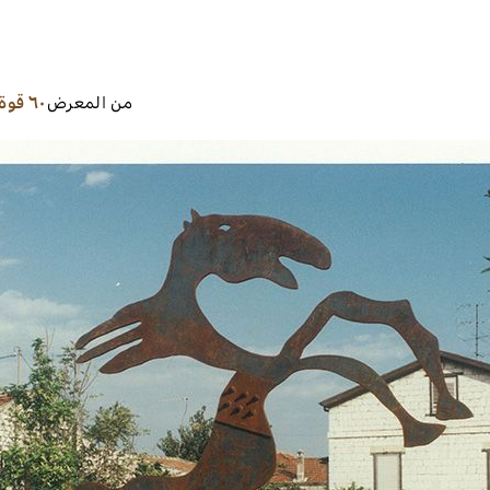
من المعرض
٦٠ قوة حصان +