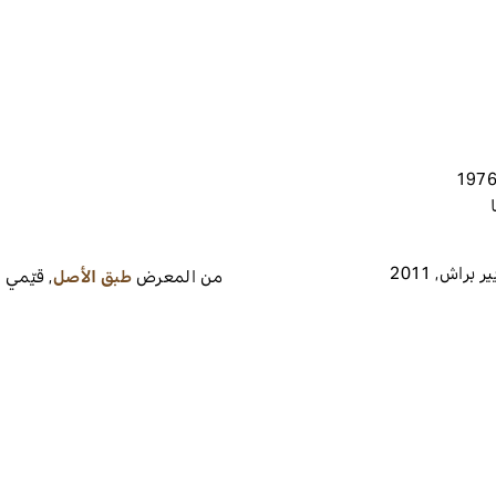
ير براش
,
2011
من المعرض
طبق الأصل
,
قيّمي 