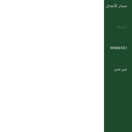
مسار الأعمال
أرشيف
WWWADI
من نحن