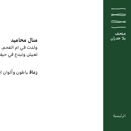
متحف
متحف
متحف
بلا جدران
بلا جدران
بلا جدران
منال محاميد
ولدت في ام الفحم، 1976
تعيش وتبدع في حيفا
زعاق
باطون وألوان اي
الرئيسية