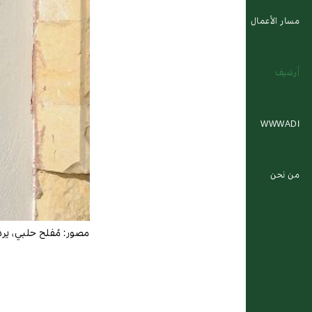
مسار الأعمال
أرشيف
WWWADI
من نحن
مصور:
مُفلح حلبي، ير