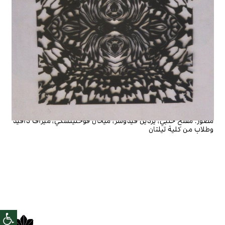
مصور:
مُفلح حلبي، يردين فيدوسر، ميخال فوحليتسكي، ميراف دافيد
وطلاب من كلية تيلتان