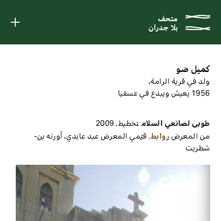
متحف
متحف
بلا جدران
بلا جدران
كميل ضو
ولد في قرية الرامة،
1956 يعيش ويبدع في عسفيا
طوبى لصانعي السلام
تخطيط
,
2009
من المعرض
روابط
,
قيّمي المعرض
عبد عابدي، أورنه بن-
شطريت