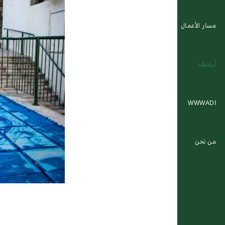
مسار الأعمال
أرشيف
WWWADI
من نحن