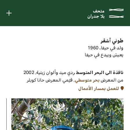
متحف
متحف
بلا جدران
بلا جدران
طوني أشقر
ولد في حيفا، 1960
يعيش ويبدع في حيفا
نافذة الى البحر المتوسط
ردي ميد وألوان زيتية
,
2002
من المعرض
بحر متوسطي
,
قيّمي المعرض
حانا كوبلر
للعمل بمسار الأعمال