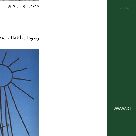
مصور:
يوفال حاي
أرشيف
رسومات أطفال
حديد
WWWADI