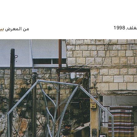
غلف
,
1998
من المعرض
بي