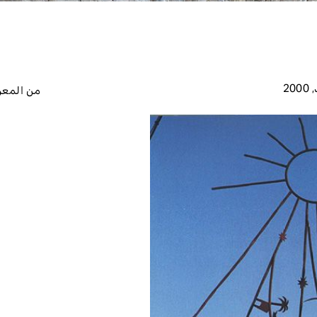
2000
,
من المع