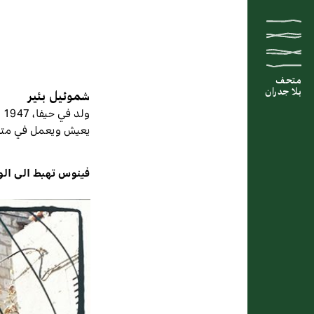
متحف
متحف
متحف
بلا جدران
بلا جدران
بلا جدران
شموئيل بئير
ولد في حيفا، 1947
يعيش ويعمل في متسب
فينوس تهبط الى الو