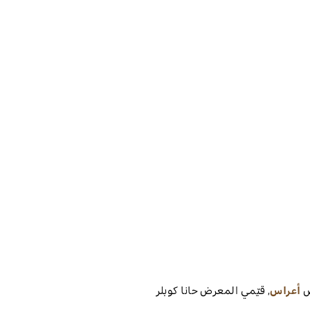
ض
أعراس
,
قيّمي المعرض
حانا كوبلر