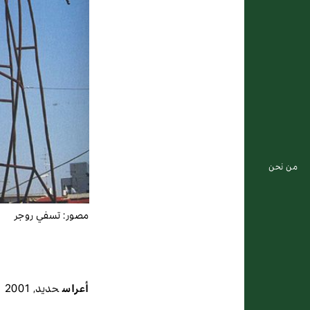
من نحن
مصور:
تسفي روجر
أعراس
حديد
,
2001