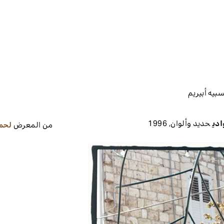
يه أبيريم
ادي
حديد وألوان
,
1996
من المعرض
لحم