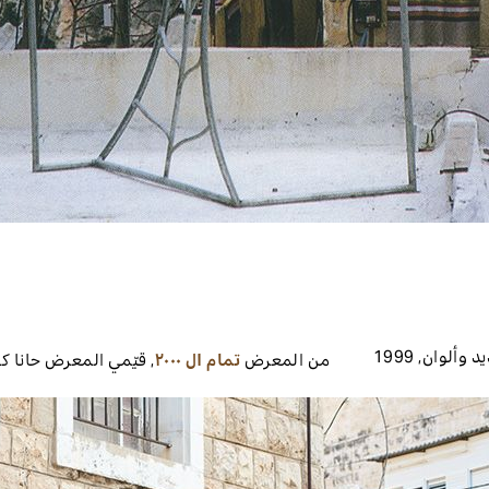
د وألوان
,
1999
من المعرض
تمام ال ٢٠٠٠
,
قيّمي المعرض
حانا كو