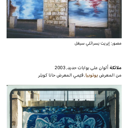
مصور:
إيريت يسرائلي سيغل
ملائكة
ألوان على بوابات حديد
,
2003
من المعرض
يوتوبيا
,
قيّمي المعرض
حانا كوبلر