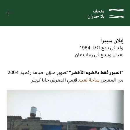
متحف
متحف
بلا جدران
بلا جدران
إيلان سبيرا
ولد في بيتح تكفا، 1954
يعيش ويبدع في رمات غان
“العبور فقط بالضوء الأخضر”
تصوير ملوّن، طباعة رقمية
,
2004
من المعرض
ساحة لعب
,
قيّمي المعرض
حانا كوبلر