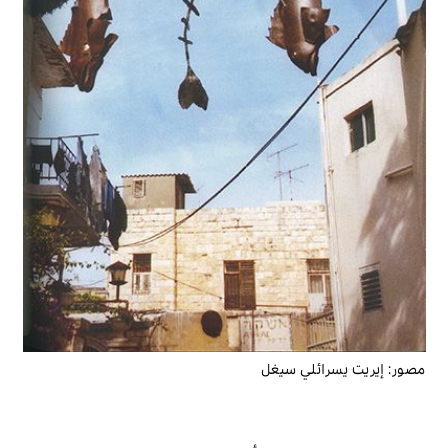
مصور:
إيريت يسرائلي سيغل