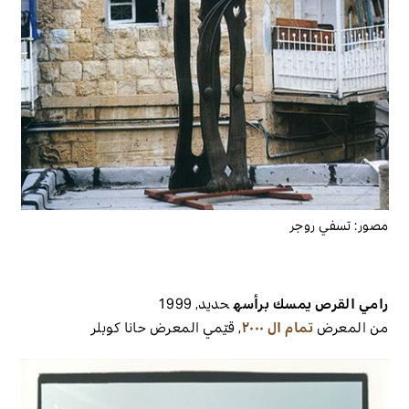
مصور:
تسفي روجر
رامي القرص يمسك برأسه
حديد
,
1999
من المعرض
تمام ال ٢٠٠٠
,
قيّمي المعرض
حانا كوبلر