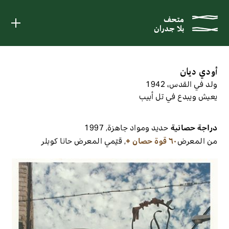
متحف
متحف
بلا جدران
بلا جدران
أودي ديان
ولد في القدس، 1942
يعيش ويبدع في تل أبيب
دراجة حصانية
حديد ومواد جاهزة
,
1997
من المعرض
٦٠ قوة حصان +
,
قيّمي المعرض
حانا كوبلر