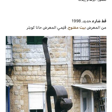
مصور:
أبرهام إيلات
قط شارع
حديد
,
1998
من المعرض
بيت مفتوح
,
قيّمي المعرض
حانا كوبلر