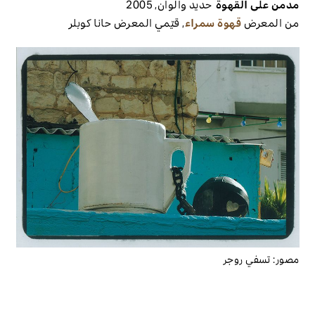
مدمن على القهوة
حديد وألوان
,
2005
من المعرض
قهوة سمراء
,
قيّمي المعرض
حانا كوبلر
مصور:
تسفي روجر