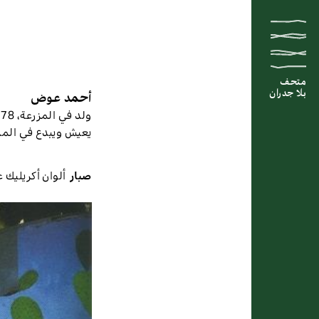
متحف
متحف
متحف
بلا جدران
بلا جدران
بلا جدران
أحمد عوض
ولد في المزرعة، 1978
يعيش ويبدع في المز
صبار
ألوان أكريليك 