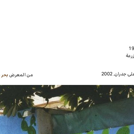
رعة
على جدران
,
2002
من المعرض
بحر 