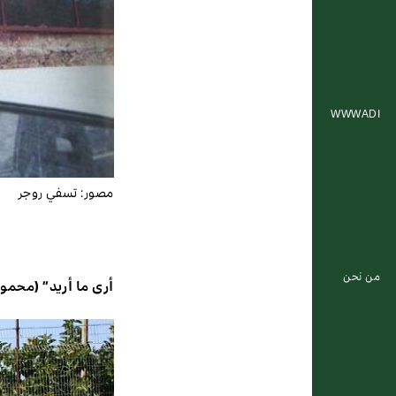
WWWADI
مصور:
تسفي روجر
من نحن
أرى ما أريد” (محمو