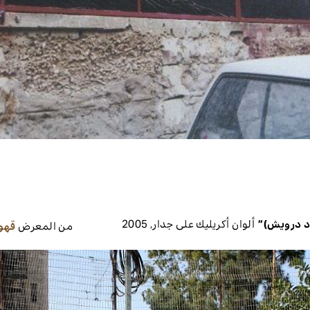
د درويش)”
ألوان أكريليك على جدار
,
2005
من المعرض
قهو