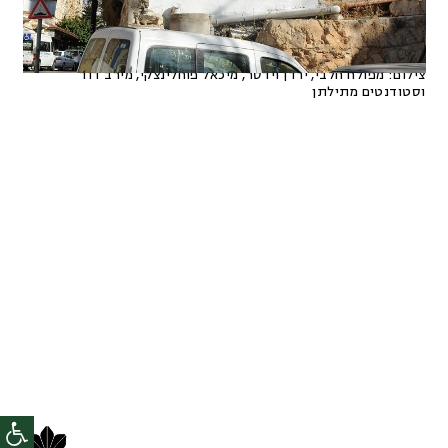
צילום:
מפולח חלבי, ירדן וידסר, מיכאל פוחלינצקי, מירב דוד
וסטודנטים מתילתן