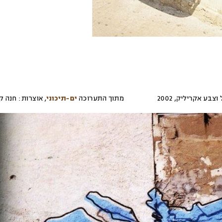
 וצבע אקריליק
,
2002
מתוך התערוכה
ים-תיכוני
,
אוצרות:
חנה ק