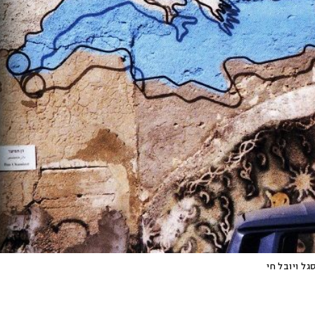
גל ויובל חי