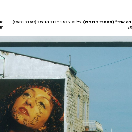
ה אמי” (מחמוד דרוויש)
צילום צבע ועיבוד מחשב (סאדר נחאס),
מת
2
חנ