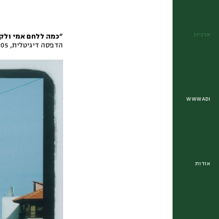
ארכיון
“כמה ללחם אמי ולקפ
הדפסה דיגיטלית
,
005
WWWADI
אודות